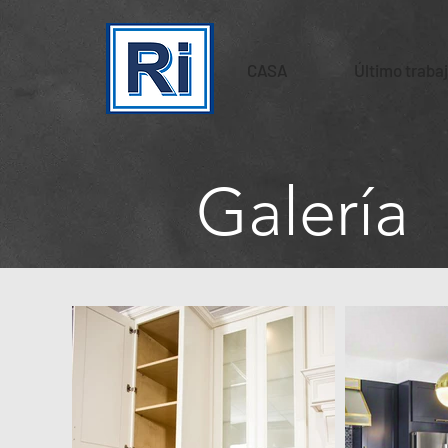
CASA
Último traba
Galería